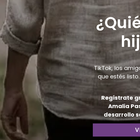
¿Quié
hi
TikTok, los amig
que estés list
Regístrate g
Amalia Pa
desarrollo s
V