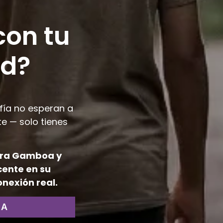
con tu
ad?
afía no esperan a
e — solo tienes
mara Gamboa y
ente en su
onexión real.
RA