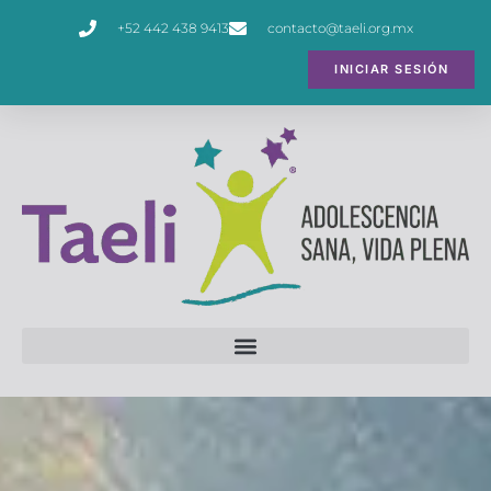
+52 442 438 9413
contacto@taeli.org.mx
INICIAR SESIÓN